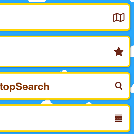
top
Search