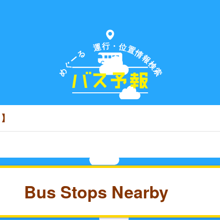
行
・
運
位
置
る
情
ー
報
ぐ
検
め
索
）】
Bus Stops Nearby